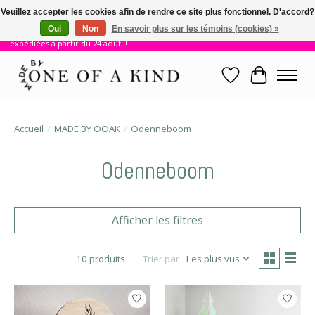
Veuillez accepter les cookies afin de rendre ce site plus fonctionnel. D'accord?
Oui
Non
En savoir plus sur les témoins (cookies) »
!! Nous sommes en vacances jusqu'au 23 août. Les commandes seront
expédiées à partir du 24 août !!
Liste de souhait
Panier
Accueil
/
MADE BY OOAK
/
Odenneboom
Odenneboom
Afficher les filtres
10 produits
Trier par
Les plus vus