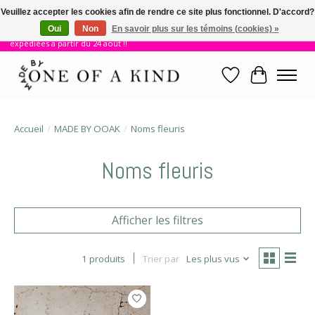
Veuillez accepter les cookies afin de rendre ce site plus fonctionnel. D'accord?
Oui
Non
En savoir plus sur les témoins (cookies) »
!! Nous sommes en vacances jusqu'au 23 août. Les commandes seront
expédiées à partir du 24 août !!
Liste de souhait
Panier
Accueil
/
MADE BY OOAK
/
Noms fleuris
Noms fleuris
Afficher les filtres
1 produits
Trier par
Les plus vus