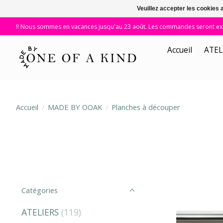
Veuillez accepter les cookies 
!! Nous sommes en vacances jusqu'au 23 août. Les commandes seront expé
Accueil
ATEL
Accueil
/
MADE BY OOAK
/
Planches à découper
Catégories
ATELIERS
(119)