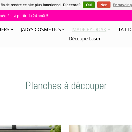
afin de rendre ce site plus fonctionnel. D'accord?
Oui
Non
En savoir p
diées à partir du 24 août !!
IERS
JADYS COSMETICS
MADE BY OOAK
TATT
Découpe Laser
Planches à découper