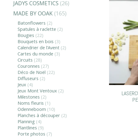
JADYS COSMETICS
(26)
MADE BY OOAK
(165)
Batonflowers
(2)
Spatules à raclette
(2)
Bougies
(22)
Bouquets en bois
(3)
Calendrier de l’Avent
(2)
Cartes du monde
(3)
Circuits
(28)
Couronnes
(27)
Déco de Noël
(22)
Diffuseurs
(2)
Jeux
(4)
Jeux Mont Ventoux
(2)
LASERCU
Milestones
(2)
PE
Noms fleuris
(1)
Odenneboom
(10)
Planches à découper
(2)
Planning
(4)
Plantlines
(9)
Porte photos
(7)