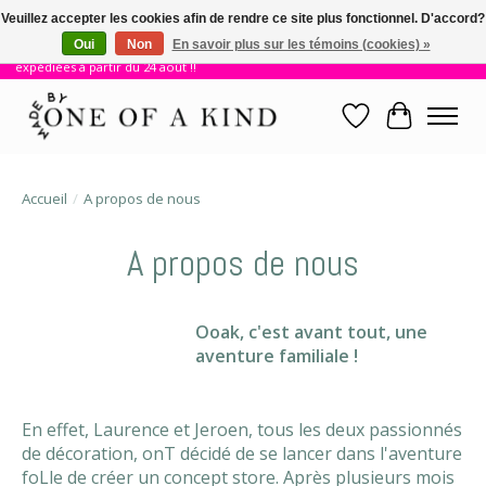
Veuillez accepter les cookies afin de rendre ce site plus fonctionnel. D'accord?
Oui
Non
En savoir plus sur les témoins (cookies) »
!! Nous sommes en vacances jusqu'au 23 août. Les commandes seront
expédiées à partir du 24 août !!
Liste de souhait
Panier
Accueil
/
A propos de nous
A propos de nous
Ooak, c'est avant tout, une
aventure familiale !
En effet, Laurence et Jeroen, tous les deux passionnés
de décoration, onT décidé de se lancer dans l'aventure
foLle de créer un concept store. Après plusieurs mois