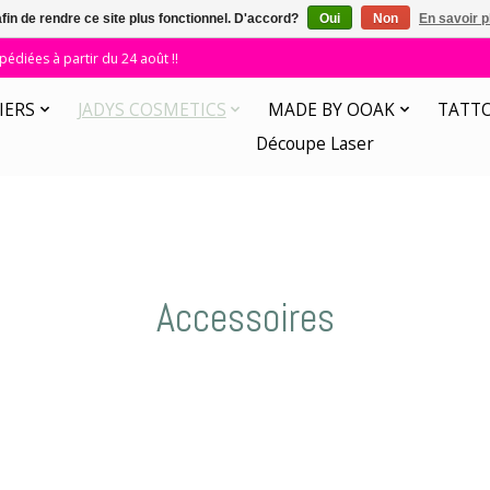
afin de rendre ce site plus fonctionnel. D'accord?
Oui
Non
En savoir p
diées à partir du 24 août !!
IERS
JADYS COSMETICS
MADE BY OOAK
TATT
Découpe Laser
Accessoires