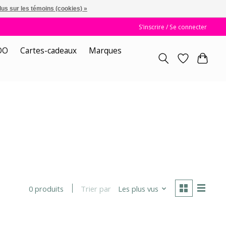
lus sur les témoins (cookies) »
S’inscrire / Se connecter
OO
Cartes-cadeaux
Marques
Trier par
Les plus vus
0 produits