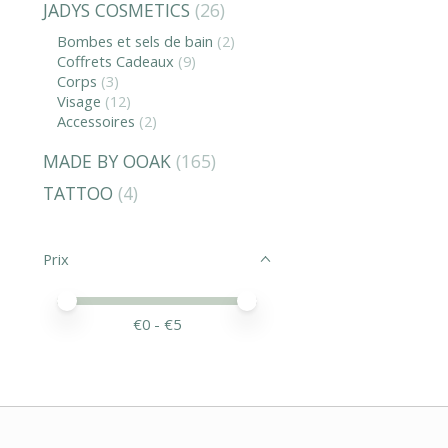
JADYS COSMETICS
(26)
Bombes et sels de bain
(2)
Coffrets Cadeaux
(9)
Corps
(3)
Visage
(12)
Accessoires
(2)
MADE BY OOAK
(165)
TATTOO
(4)
Prix
Prix minimum
Price maximum value
€
0
- €
5