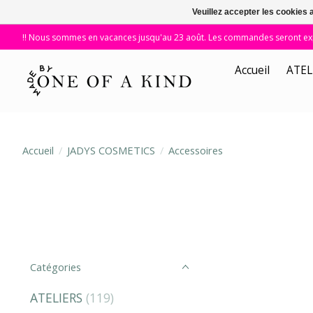
Veuillez accepter les cookies 
!! Nous sommes en vacances jusqu'au 23 août. Les commandes seront expé
Accueil
ATEL
Accueil
/
JADYS COSMETICS
/
Accessoires
Catégories
ATELIERS
(119)