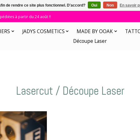
afin de rendre ce site plus fonctionnel. D'accord?
Oui
Non
En savoir p
diées à partir du 24 août !!
IERS
JADYS COSMETICS
MADE BY OOAK
TATT
Découpe Laser
Lasercut / Découpe Laser