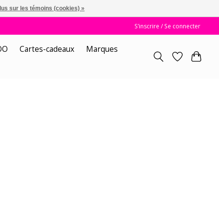
lus sur les témoins (cookies) »
S’inscrire / Se connecter
OO
Cartes-cadeaux
Marques