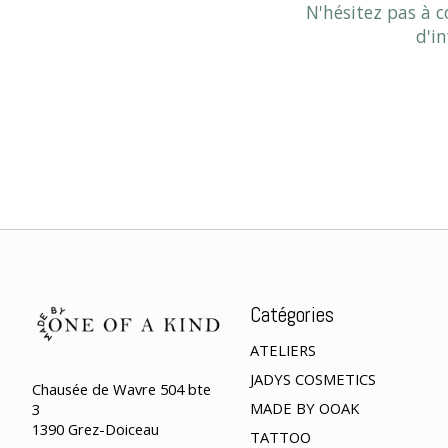
N'hésitez pas à 
d'i
Catégories
ATELIERS
JADYS COSMETICS
Chausée de Wavre 504 bte
MADE BY OOAK
3
1390 Grez-Doiceau
TATTOO