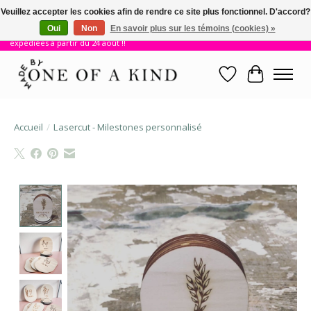
Veuillez accepter les cookies afin de rendre ce site plus fonctionnel. D'accord?
Oui
Non
En savoir plus sur les témoins (cookies) »
!! Nous sommes en vacances jusqu'au 23 août. Les commandes seront
expédiées à partir du 24 août !!
Liste de souhait
Panier
Accueil
/
Lasercut - Milestones personnalisé
Product image slideshow Items