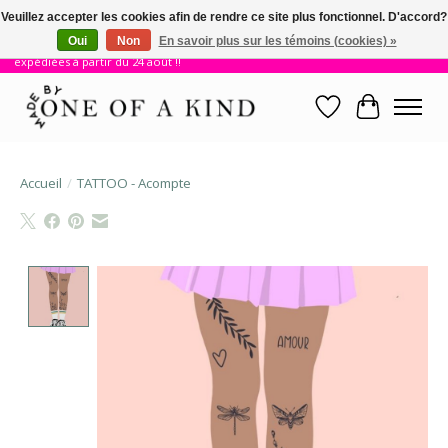
Veuillez accepter les cookies afin de rendre ce site plus fonctionnel. D'accord?
Oui
Non
En savoir plus sur les témoins (cookies) »
!! Nous sommes en vacances jusqu'au 23 août. Les commandes seront
expédiées à partir du 24 août !!
Liste de souhait
Panier
Accueil
/
TATTOO - Acompte
Product image slideshow Items