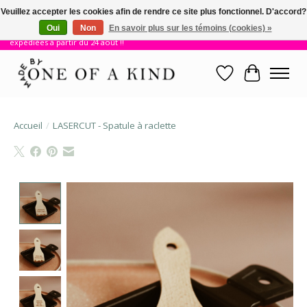
Veuillez accepter les cookies afin de rendre ce site plus fonctionnel. D'accord?
Oui
Non
En savoir plus sur les témoins (cookies) »
!! Nous sommes en vacances jusqu'au 23 août. Les commandes seront
expédiées à partir du 24 août !!
Liste de souhait
Panier
Accueil
/
LASERCUT - Spatule à raclette
Product image slideshow Items