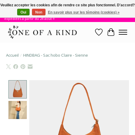
Veuillez accepter les cookies afin de rendre ce site plus fonctionnel. D'accord?
Oui
Non
En savoir plus sur les témoins (cookies) »
!! Nous sommes en vacances jusqu'au 23 août. Les commandes seront
expédiées à partir du 24 août !!
Liste de souhait
Panier
Accueil
/
HINDBAG - Sac hobo Claire - Sienne
Product image slideshow Items