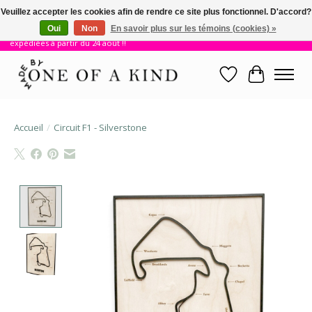
Veuillez accepter les cookies afin de rendre ce site plus fonctionnel. D'accord?
Oui
Non
En savoir plus sur les témoins (cookies) »
!! Nous sommes en vacances jusqu'au 23 août. Les commandes seront
expédiées à partir du 24 août !!
Liste de souhait
Panier
Accueil
/
Circuit F1 - Silverstone
Product image slideshow Items