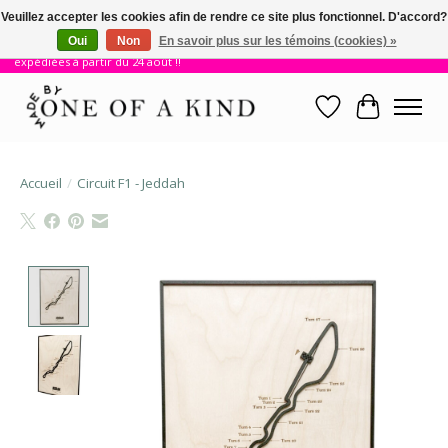
Veuillez accepter les cookies afin de rendre ce site plus fonctionnel. D'accord?
Oui
Non
En savoir plus sur les témoins (cookies) »
!! Nous sommes en vacances jusqu'au 23 août. Les commandes seront
expédiées à partir du 24 août !!
Liste de souhait
Panier
Accueil
/
Circuit F1 - Jeddah
Product image slideshow Items