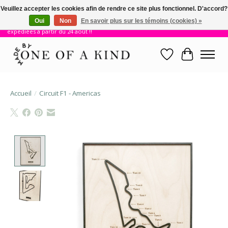
Veuillez accepter les cookies afin de rendre ce site plus fonctionnel. D'accord?
Oui
Non
En savoir plus sur les témoins (cookies) »
!! Nous sommes en vacances jusqu'au 23 août. Les commandes seront
expédiées à partir du 24 août !!
Liste de souhait
Panier
Accueil
/
Circuit F1 - Americas
Product image slideshow Items