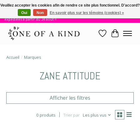
Veuillez accepter les cookies afin de rendre ce site plus fonctionnel. D'accord?
Oui
Non
En savoir plus sur les témoins (cookies) »
!! Nous sommes en vacances jusqu'au 23 août. Les commandes seront
expédiées à partir du 24 août !!
Liste de souhait
Panier
Accueil
/
Marques
ZANE ATTITUDE
Afficher les filtres
0 produits
Trier par
Les plus vus