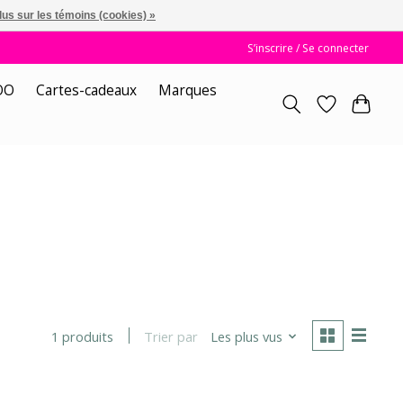
lus sur les témoins (cookies) »
S’inscrire / Se connecter
OO
Cartes-cadeaux
Marques
Trier par
Les plus vus
1 produits