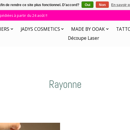
afin de rendre ce site plus fonctionnel. D'accord?
Oui
Non
En savoir p
diées à partir du 24 août !!
IERS
JADYS COSMETICS
MADE BY OOAK
TATT
Découpe Laser
Rayonne