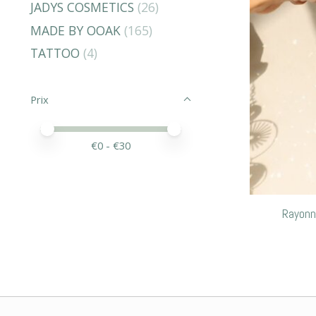
JADYS COSMETICS
(26)
MADE BY OOAK
(165)
TATTOO
(4)
Prix
Prix minimum
Price maximum value
€
0
- €
30
Rayonn