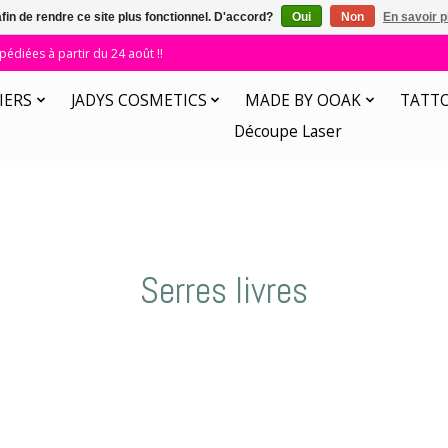
afin de rendre ce site plus fonctionnel. D'accord?
Oui
Non
En savoir p
diées à partir du 24 août !!
IERS
JADYS COSMETICS
MADE BY OOAK
TATT
Découpe Laser
Serres livres