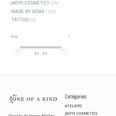
JADYS COSMETICS
(26)
MADE BY OOAK
(165)
TATTOO
(4)
Prix
Prix minimum
Price maximum value
€
0
- €
5
Catégories
ATELIERS
JADYS COSMETICS
Chausée de Wavre 504 bte