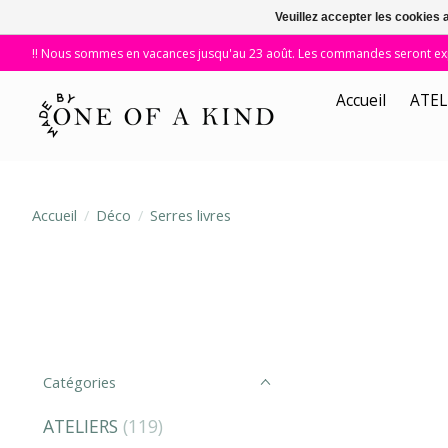
Veuillez accepter les cookies 
!! Nous sommes en vacances jusqu'au 23 août. Les commandes seront expé
Accueil
ATEL
Accueil
/
Déco
/
Serres livres
Catégories
ATELIERS
(119)