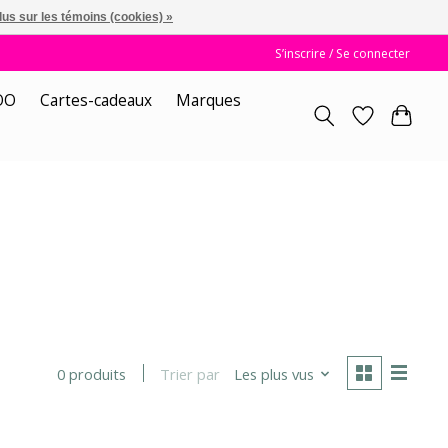
lus sur les témoins (cookies) »
S’inscrire / Se connecter
OO
Cartes-cadeaux
Marques
Trier par
Les plus vus
0 produits