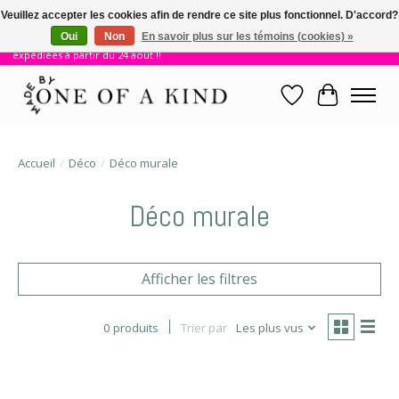
Veuillez accepter les cookies afin de rendre ce site plus fonctionnel. D'accord?
Oui
Non
En savoir plus sur les témoins (cookies) »
!! Nous sommes en vacances jusqu'au 23 août. Les commandes seront
expédiées à partir du 24 août !!
Liste de souhait
Panier
Accueil
/
Déco
/
Déco murale
Déco murale
Afficher les filtres
0 produits
Trier par
Les plus vus