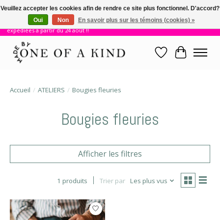
Veuillez accepter les cookies afin de rendre ce site plus fonctionnel. D'accord?
Oui
Non
En savoir plus sur les témoins (cookies) »
!! Nous sommes en vacances jusqu'au 23 août. Les commandes seront
expédiées à partir du 24 août !!
Liste de souhait
Panier
Accueil
/
ATELIERS
/
Bougies fleuries
Bougies fleuries
Afficher les filtres
1 produits
Trier par
Les plus vus